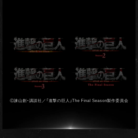
Ⓒ諫山創・講談社／「進撃の巨人」The Final Season製作委員会